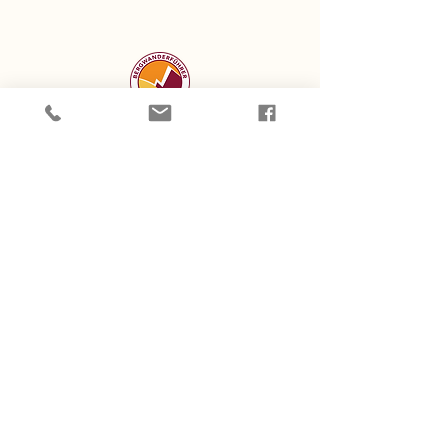
Den Berg
berühren
Wandern & Breema
mit Maria Magdalena
MOVING TOWARD YOUR TRUE NATURE*
Maria Magdalena Schleicher
Autorisierte Bergwanderführerin
Breema Practitioner & Instructor
Kärnten, Österreich
kontakt@denbergberuehren.at