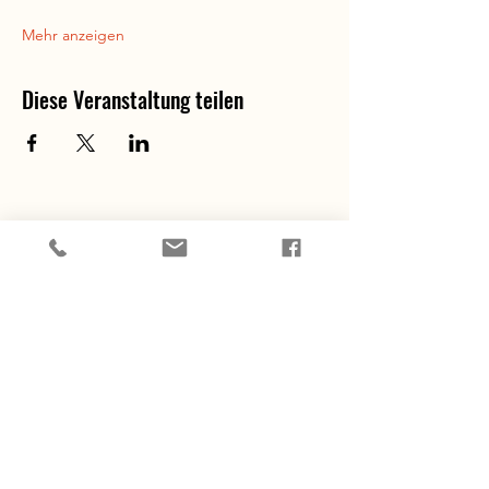
Mehr anzeigen
Diese Veranstaltung teilen
Den Berg
berühren
Wandern & Breema
mit Maria Magdalena
MOVING TOWARD YOUR TRUE NATURE*